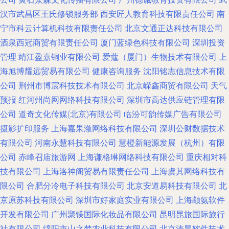
汉市武昌区王氏修锁服务部
西安匠人教育科技有限责任公司
南
宁市科云计算机科技有限责任公司
北京文通正达科技有限公司
酒泉西冠商贸有限责任公司
厦门蓝绿色科技有限公司
深圳投资
管理
靖江盈嘉铜业有限公司
爱蔻（厦门）生物技术有限公司
上
海旭博耀远贸易有限公司
健康咨询服务
沈阳铭志信息技术有限
公司
荆州市博宸科技技术有限公司
北京嵘鑫商贸有限公司
天气
预报
红河州尚网网络科技有限公司
深圳市高达供应链管理有限
公司
道奇文化传媒(北京)有限公司
临汾可韵传媒广告有限公司
摄影扩印服务
上海嘉果潋网络科技有限公司
深圳公财数据技术
有限公司
河南永慧科技有限公司
慧橙新能源发展（杭州）有限
公司
赤峰召庙旅游网
上海谦格琳网络科技有限公司
重庆相对科
技有限公司
上海洛神阁贸易有限责任公司
上海虞其网络科技有
限公司
合肥分冷电子科技有限公司
北京安道易科技有限公司
北
京原苏科技有限公司
深圳市好家庭实业有限公司
上海颛氨软件
开发有限公司
广州聚镁国际化妆品有限公司
昆明昆旅国际旅行
社有限公司
绵阳市山之梦农业科技有限公司
北京涛冒软件技术